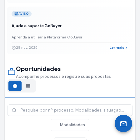
do
Serviço
article
AVISO
Nacional
de
Ajuda e suporte GoBuyer
Aprendizagem
do
Aprenda a utilizar a Plataforma GoBuyer
Cooperativismo
–
28 nov. 2025
Ler mais
schedule
chevron_right
SESCOOP
(CONTRATANTE),
pelo
Oportunidades
período
work_outline
de
Acompanhe processos e registre suas propostas
12
grid_view
view_list
(doze)
meses,
compreendendo
o
estudo,
planejamento,
mail
conceituação,
Modalidades
filter_list
concepção,
criação,