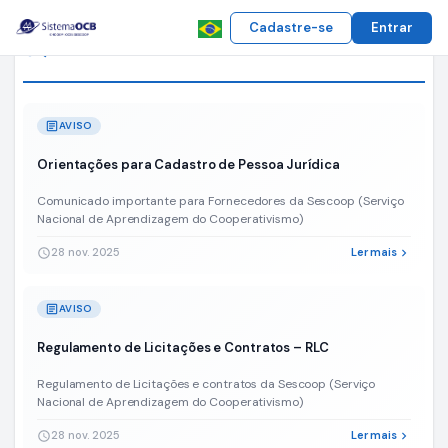
Visualização
em
Cadastre-se
Entrar
campaign
Avisos e Notícias
Cards
Ver todos
arrow_forward
Visualização
em
Lista
Contratação
article
AVISO
de
01
Orientações para Cadastro de Pessoa Jurídica
(uma)
agência
Comunicado importante para Fornecedores da Sescoop (Serviço
especializada
Nacional de Aprendizagem do Cooperativismo)
em
28 nov. 2025
Ler mais
schedule
chevron_right
publicidade
e
propaganda
article
AVISO
(CONTRATADA),
para
Regulamento de Licitações e Contratos – RLC
prestação
de
Regulamento de Licitações e contratos da Sescoop (Serviço
serviços
Nacional de Aprendizagem do Cooperativismo)
à
Unidade
28 nov. 2025
Ler mais
schedule
chevron_right
Nacional